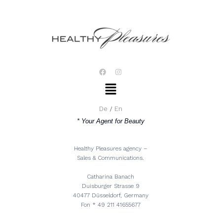
Zum
Inhalt
springen
F
I
a
n
Menü
c
s
e
t
b
a
o
g
De
En
o
r
k
a
* Your Agent for Beauty
m
Healthy Pleasures agency –
Sales & Communications.
Catharina Banach
Duisburger Strasse 9
40477 Düsseldorf, Germany
Fon * 49 211 41655677