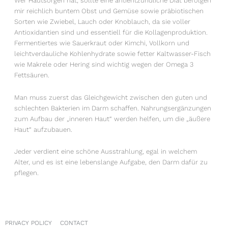
Wer Hautsorgen hat, sollte eine antientzündliche Diät befolgen
mir reichlich buntem Obst und Gemüse sowie präbiotischen
Sorten wie Zwiebel, Lauch oder Knoblauch, da sie voller
Antioxidantien sind und essentiell für die Kollagenproduktion.
Fermentiertes wie Sauerkraut oder Kimchi, Vollkorn und
leichtverdauliche Kohlenhydrate sowie fetter Kaltwasser-Fisch
wie Makrele oder Hering sind wichtig wegen der Omega 3
Fettsäuren.
Man muss zuerst das Gleichgewicht zwischen den guten und
schlechten Bakterien im Darm schaffen. Nahrungsergänzungen
zum Aufbau der „inneren Haut“ werden helfen, um die „äußere
Haut“ aufzubauen.
Jeder verdient eine schöne Ausstrahlung, egal in welchem
Alter, und es ist eine lebenslange Aufgabe, den Darm dafür zu
pflegen.
PRIVACY POLICY
CONTACT