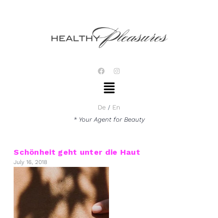
Skip
to
content
F
I
a
n
Menu
c
s
e
t
b
a
o
g
De
En
o
r
k
a
* Your Agent for Beauty
m
Schönheit geht unter die Haut
July 16, 2018