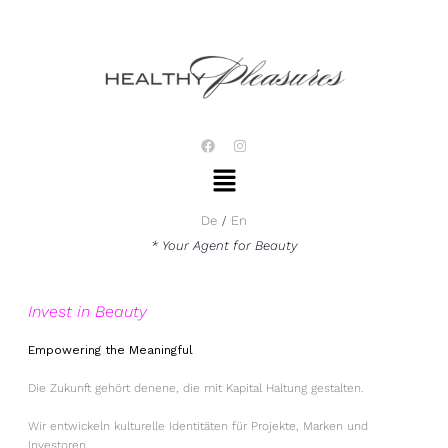
Zum
Inhalt
springen
F
I
a
n
Menü
c
s
e
t
b
a
o
g
De
En
o
r
k
a
* Your Agent for Beauty
m
Invest in Beauty
Empowering the Meaningful
Die Zukunft gehört denene, die mit Kapital Haltung gestalten.
Wir entwickeln kulturelle Identitäten für Projekte, Marken und
Investoren,