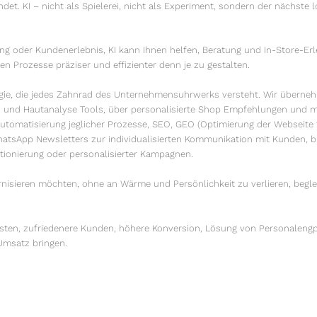
det. KI – nicht als Spielerei, nicht als Experiment, sondern der nächste 
ing oder Kundenerlebnis, KI kann Ihnen helfen, Beratung und In-Store-Er
n Prozesse präziser und effizienter denn je zu gestalten.
ategie, die jedes Zahnrad des Unternehmensuhrwerks versteht. Wir über
 und Hautanalyse Tools, über personalisierte Shop Empfehlungen und m
utomatisierung jeglicher Prozesse, SEO, GEO (Optimierung der Webseite
hatsApp Newsletters zur individualisierten Kommunikation mit Kunden, bi
tionierung oder personalisierter Kampagnen.
sieren möchten, ohne an Wärme und Persönlichkeit zu verlieren, begleit
Kosten, zufriedenere Kunden, höhere Konversion, Lösung von Personaleng
 Umsatz bringen.