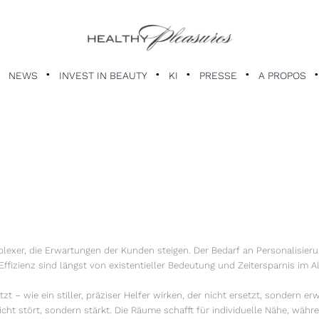
NEWS
INVEST IN BEAUTY
KI
PRESSE
A PROPOS
exer, die Erwartungen der Kunden steigen. Der Bedarf an Personalisieru
Effizienz sind längst von existentieller Bedeutung und Zeitersparnis im Al
zt – wie ein stiller, präziser Helfer wirken, der nicht ersetzt, sondern erw
icht stört, sondern stärkt. Die Räume schafft für individuelle Nähe, wäh