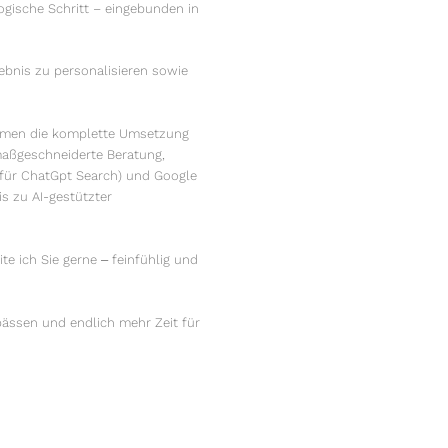
logische Schritt – eingebunden in
lebnis zu personalisieren sowie
nehmen die komplette Umsetzung
aßgeschneiderte Beratung,
 für ChatGpt Search) und Google
s zu AI-gestützter
e ich Sie gerne ‒ feinfühlig und
pässen und endlich mehr Zeit für