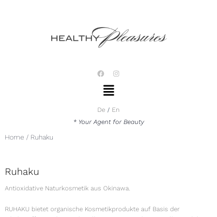
Zum
Inhalt
springen
F
I
a
n
Menü
c
s
e
t
b
a
o
g
De
En
o
r
k
a
* Your Agent for Beauty
m
Home
/
Ruhaku
Ruhaku
Antioxidative Naturkosmetik aus Okinawa.
RUHAKU bietet organische Kosmetikprodukte auf Basis der