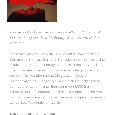
Von der Biohacker-Obsession zur gesellschaftlichen Kraft:
Was der Longevity-Shift für Beauty, Wellness und Marken
bedeutet
Longevity hat eine Schwelle überschritten. Was einst die
Domäne von Milliardären und Biohackern war, ist heute eine
strukturelle Kraft, die Beauty, Wellness, Hospitality und
Luxus neu gestaltet — und das in einem Tempo, das die
meisten Marken überrascht. Die globalen Google-
Suchanfragen für „Longevity” haben sich im vergangenen
Jahr verdreifacht. In einer Befragung von 1.000 Early
Adopters in Großbritannien und den USA gaben sechs von
zehn an, dass sie einen präventiven Ganzkörper-Scan einem
Luxus-Spa-Tag vorziehen würden.
Das Zeitalter des Beweises