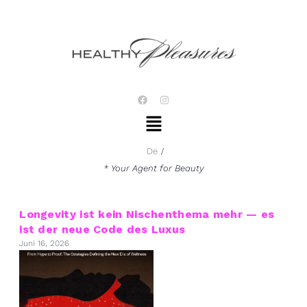
Zum
Inhalt
springen
F
I
a
n
Menü
c
s
e
t
b
a
o
g
De
o
r
k
a
* Your Agent for Beauty
m
Longevity ist kein Nischenthema mehr — es
ist der neue Code des Luxus
Juni 16, 2026