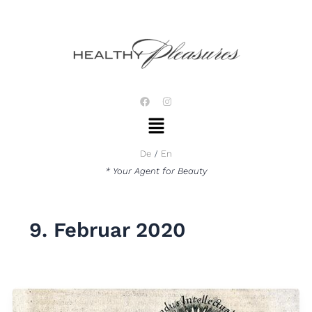
Zum
Inhalt
springen
F
I
a
n
Menü
c
s
e
t
b
a
o
g
De
En
o
r
k
a
* Your Agent for Beauty
m
9. Februar 2020