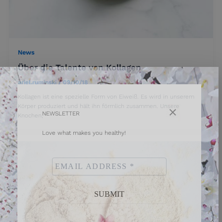
News
Über die Talente von Kollagen
ariel.ruminski
/
09/10/18
Kollagen ist eine spezielle Form von Eiweiß. Es wird in unserem
Körper produziert und hält ihn förmlich zusammen. Unsere
NEWSLETTER
Knochen,
Love what makes you healthy!