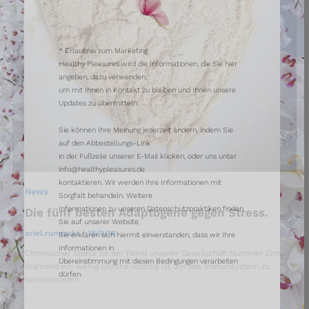
* Erlaubnis zum Marketing
Healthy Pleasures wird die Informationen, die Sie hier
angeben, dazu verwenden,
um mit Ihnen in Kontakt zu bleiben und Ihnen unsere
Updates zu übermitteln.
Sie können Ihre Meinung jederzeit ändern, indem Sie
auf den Abbestellungs-Link
in der Fußzeile unserer E-Mail klicken, oder uns unter
info@healthypleasures.de
kontaktieren. Wir werden Ihre Informationen mit
News
Sorgfalt behandeln. Weitere
Informationen zu unseren Datenschutzpraktiken finden
Die fünf besten Adaptogene gegen Stress.
Sie auf unserer Website.
ariel.ruminski
/
18/9/18
Sie erklären sich hiermit einverstanden, dass wir Ihre
Informationen in
Chronischer Stress ist der Feind unserer Gesellschaft Nummer Eins.
Übereinstimmung mit diesen Bedingungen verarbeiten
Während ein wenig Unruhe wichtig ist um das Immunsystem zu
dürfen.
sensibilisieren