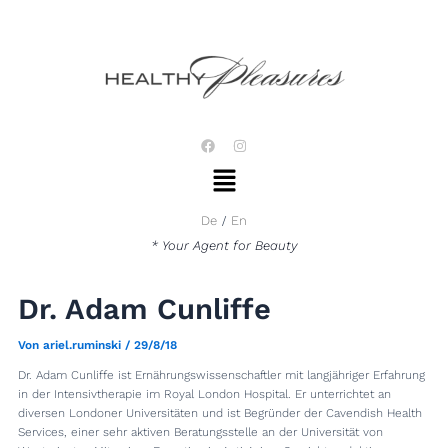
Zum
Post
Inhalt
navigation
springen
F
I
a
n
Menü
c
s
e
t
b
a
o
g
De
En
o
r
k
a
* Your Agent for Beauty
m
Dr. Adam Cunliffe
Von
ariel.ruminski
/
29/8/18
Dr. Adam Cunliffe ist Ernährungswissenschaftler mit langjähriger Erfahrung
in der Intensivtherapie im Royal London Hospital. Er unterrichtet an
diversen Londoner Universitäten und ist Begründer der Cavendish Health
Services, einer sehr aktiven Beratungsstelle an der Universität von